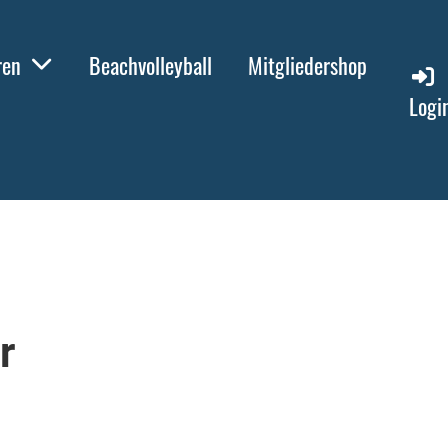
ren
Beachvolleyball
Mitgliedershop
Logi
r